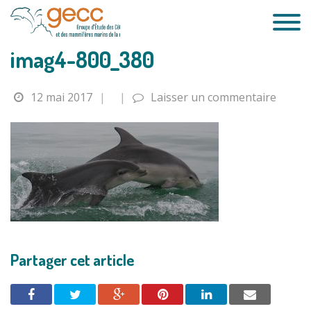
Passer
au
contenu
imag4-800_380
12 mai 2017
|
|
Laisser un commentaire
Partager cet article