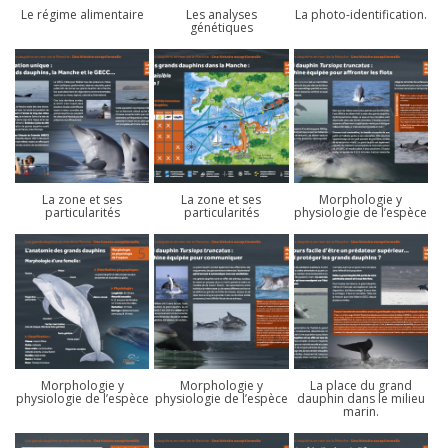
Le régime alimentaire
Les analyses
La photo-identification.
génétiques
La zone et ses
La zone et ses
Morphologie y
particularités
particularités
physiologie de l’espèce
Morphologie y
Morphologie y
La place du grand
physiologie de l’espèce
physiologie de l’espèce
dauphin dans le milieu
marin.