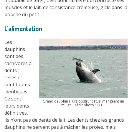
incapable de téter, c’est donc la mère qui contracte ses
muscles et le lait, de consistance crémeuse, gicle dans la
bouche du petit.
L’alimentation
Les
dauphins
sont des
carnivores à
dents ;
celles-ci
sont toutes
identiques.
Ce sont
Grand dauphin (Tursiopstruncatus) mangeant un
leurs dents
mulet. Crédit photo : GECC
définitives,
ils n’ont pas de dents de lait. Les dents chez les grands
dauphins ne servent pas à mâcher les proies, mais