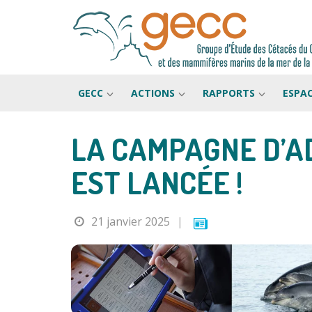
GECC
ACTIONS
RAPPORTS
ESPA
LA CAMPAGNE D’A
Passer
au
EST LANCÉE !
contenu
21 janvier 2025
|