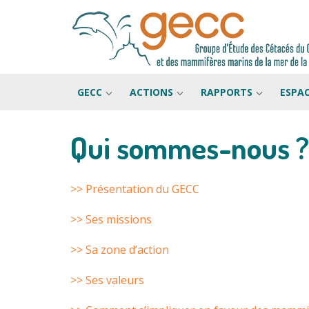
GECC
ACTIONS
RAPPORTS
ESPA
Qui sommes-nous ?
Passer
au
contenu
>> Présentation du GECC
>> Ses missions
>> Sa zone d’action
>> Ses valeurs