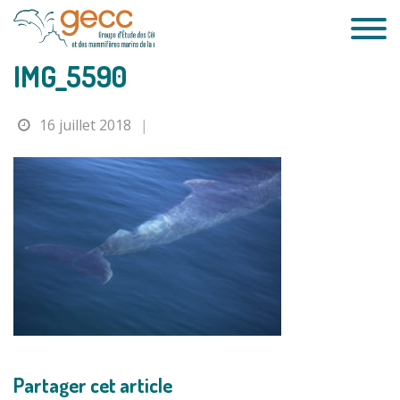
Passer
au
contenu
IMG_5590
16 juillet 2018
|
Partager cet article