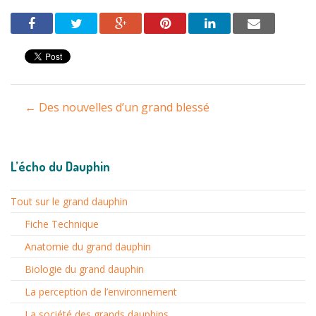
Navigation
←
Des nouvelles d’un grand blessé
entre
les
L’écho du Dauphin
articles
Tout sur le grand dauphin
Fiche Technique
Anatomie du grand dauphin
Biologie du grand dauphin
La perception de l’environnement
La société des grands dauphins