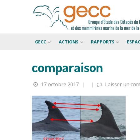
GECC
ACTIONS
RAPPORTS
ESPA
comparaison
Passer
au
contenu
17 octobre 2017
|
|
Laisser un co