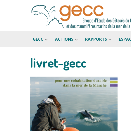
GECC
ACTIONS
RAPPORTS
ESPA
livret-gecc
Passer
au
contenu