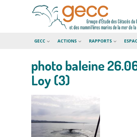
GECC
ACTIONS
RAPPORTS
ESPA
photo baleine 26.0
Passer
au
Loy (3)
contenu