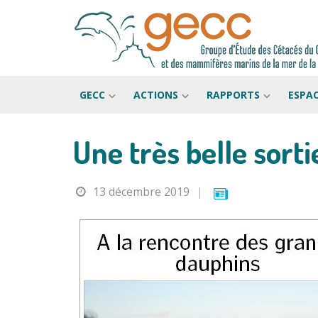
GECC
ACTIONS
RAPPORTS
ESPA
Une très belle sorti
Passer
au
contenu
13 décembre 2019
|