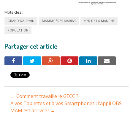
Mots clés :
GRAND DAUPHIN
MAMMIFÈRES MARINS
MER DE LA MANCHE
POPULATION
Partager cet article
Navigation
←
Comment travaille le GECC ?
entre
A vos Tablettes et à vos Smartphones : l’appli OBS
MAM est arrivée !
→
les
articles