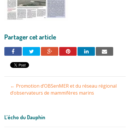
Partager cet article
Navigation
←
Promotion d’OBSenMER et du réseau régional
entre
d’observateurs de mammifères marins
les
L’écho du Dauphin
articles