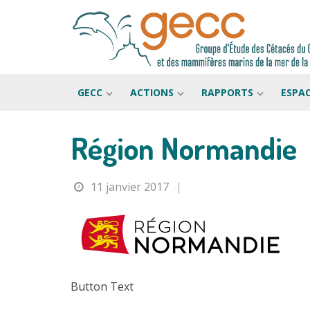
GECC
ACTIONS
RAPPORTS
ESPA
Région Normandie
Passer
au
contenu
11 janvier 2017
|
Button Text