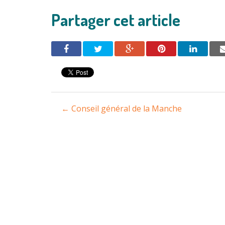
Partager cet article
Navigation
←
Conseil général de la Manche
entre
les
articles