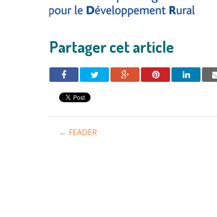
Partager cet article
Navigation
←
FEADER
entre
les
articles