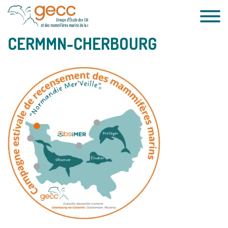
Passer
au
contenu
CERMMN-CHERBOURG