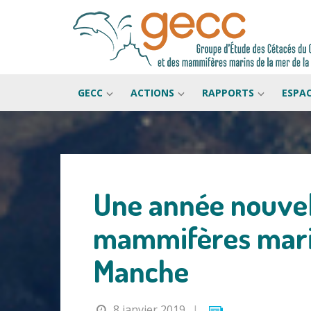
GECC
ACTIONS
RAPPORTS
ESPA
Passer
au
contenu
Une année nouvel
mammifères marin
Manche
8 janvier 2019
|