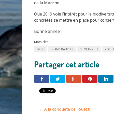
de la Manche.
Que 2019 voie l’intérêt pour la biodivers
concrètes se mettre en place pour conser
Bonne année!
Mots clés :
GECC
GRAND DAUPHIN
SUIVI ANNUEL
VOEUX
Partager cet article
Navigation
←
A la conquête de l’ouest!