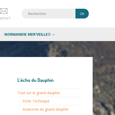
ONTACT
NORMANDIE MER’VEILLE©
L’écho du Dauphin
Tout sur le grand dauphin
Fiche Technique
Anatomie du grand dauphin