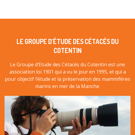
LE GROUPE D’ÉTUDE DES CÉTACÉS DU
COTENTIN
Le Groupe d’Etude des Cétacés du Cotentin est une
association loi 1901 qui a vu le jour en 1995, et qui a
pour objectif l’étude et la préservation des mammifères
marins en mer de la Manche.